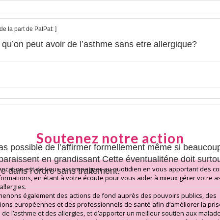
e la part de Pat
Pat:
]
 qu’on peut avoir de l’asthme sans etre allergique?
Soutenez notre action
 pas possible de l’affirmer formellement même si beaucou
sparaissent en grandissant Cette éventualiténe doit surt
vocation est de vous accompagner au quotidien en vous apportant des con
re dans l’ordre sans traitement.
formations, en étant à votre écoute pour vous aider à mieux gérer votre 
allergies.
enons également des actions de fond auprès des pouvoirs publics, des
utions européennes et des professionnels de santé afin d’améliorer la pri
 de l’asthme et des allergies, et d’apporter un meilleur soutien aux malade