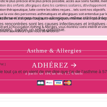
tic le plus précoce et le plus précis possible, accès aux soins facilité, mei
ation des enfants allergiques dans les cantines scolaires, développement
ation thérapeutique, lutte contre les idées reçues… tels sont nos objectifs.
ue la voix des personnes asthmatiques et allergiques soit entendue par l
’asthme n’est pas toujours allergique, même s’il l’est f
tés de santé, il est important que nous soyons nombreux à lutter pour not
s rencontrées sont les causes infectieuses et irritatives 
érant à l’Association Asthme & Allergies, vous montrez votre intérêt et vot
nnels), parfois un reflux gastrique.
ement aux valeurs que nous défendons.
Asthme & Allergies
ADHÉREZ
Pat:
]
 de tout ça et on vient de me dire que j’ai de l’asthme à 5
à partir de 18€/an soit 1,5 €/mois