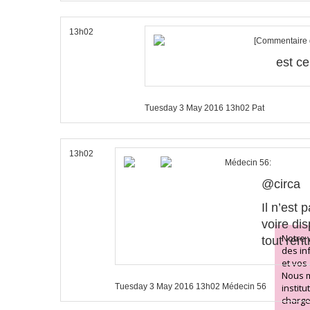
13h02
[
Commentaire d
est ce
Tuesday 3 May 2016
13h02
Pat
13h02
Médecin 56:
@circa
Il n’est
voire di
Notre 
tout rent
des in
et vos 
Nous m
Tuesday 3 May 2016
13h02
Médecin 56
instit
charge