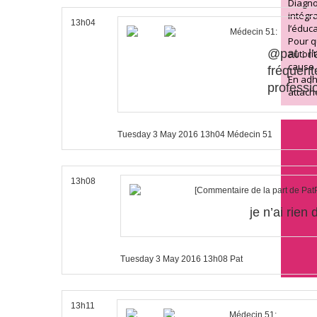
Diagnos
intégr
13h04
l’éduc
Médecin 51:
Pour q
@pat : l
autori
cause.
fréquente
En adh
professio
attach
Tuesday 3 May 2016
13h04
Médecin 51
13h08
[
Commentaire de la part de Pat
je n’ai rien
Tuesday 3 May 2016
13h08
Pat
13h11
Médecin 51: