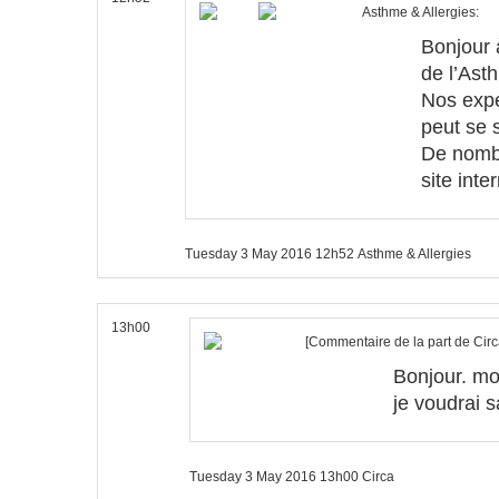
Asthme & Allergies:
Bonjour 
de l’Ast
Nos expe
peut se 
De nombr
site int
Tuesday 3 May 2016
12h52
Asthme & Allergies
13h00
[
Commentaire de la part de Cir
Bonjour. mon
je voudrai sa
Tuesday 3 May 2016
13h00
Circa