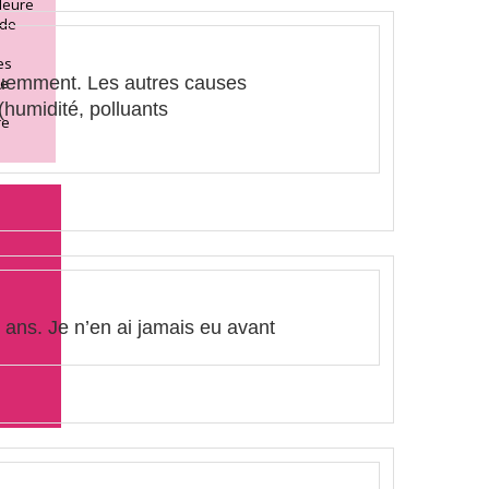
lleure
 de
es
réquemment. Les autres causes
re
(humidité, polluants
re
7 ans. Je n’en ai jamais eu avant