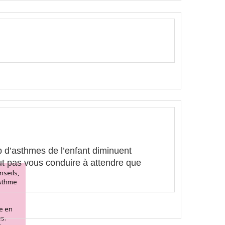
p d’asthmes de l’enfant diminuent
out pas vous conduire à attendre que
seils,
asthme
se en
s.